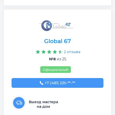
Global 67
2 отзыва
№8
из 25
Официальный
+7 (481) 235-68-95
+7 (481) 235-**-**
Выезд мастера
на дом