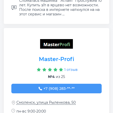
Сломалась машинка " Атлант" Прослужив 10
лет. Купить з/п в ярцево нет возможности.
После поиска в интернете наткнулся на на
этот сервис и магазин ...
Master-Profi
1 отзыв
№4
из 25
+7 (908) 283-59-70
+7 (908) 283-**-**
Смоленск, улица Рыленкова, 50
пн-вс 9:00-20:00