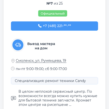
№7
из 25
Официальный
+7 (481) 221-88-00
+7 (481) 221-**-**
Выезд мастера
на дом
Смоленск, ул. Румянцева, 19
пн-пт 9:00-19:00; сб 9:00-17:00
Специализация: ремонт техники Candy
В целом неплохой сервисный центр. По
возможности всегда можно купить нужные
для бытовой технике зап.части. Хромает
этом центре на рисепшене ...