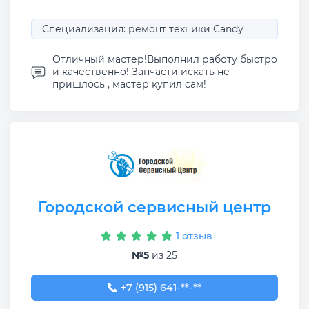
Специализация: ремонт техники Candy
Отличный мастер!Выполнил работу быстро
и качественно! Запчасти искать не
пришлось , мастер купил сам!
Городской сервисный центр
1 отзыв
№5
из 25
+7 (915) 641-06-48
+7 (915) 641-**-**