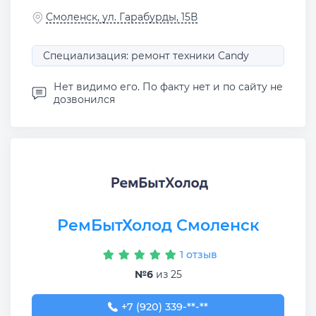
Смоленск, ул. Гарабурды, 15В
Специализация: ремонт техники Candy
Нет видимо его. По факту нет и по сайту не
дозвонился
РемБытХолод Смоленск
1 отзыв
№6
из 25
+7 (920) 339-02-77
+7 (920) 339-**-**