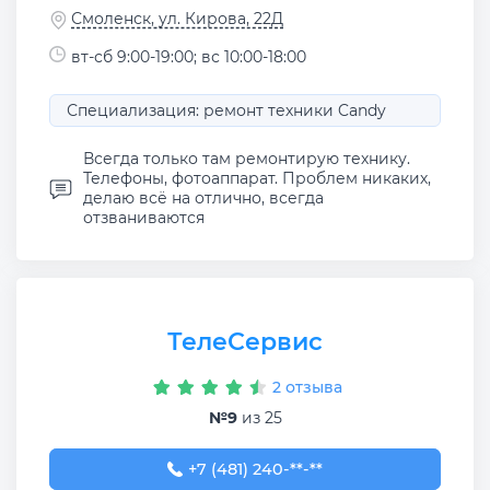
Смоленск, ул. Кирова, 22Д
вт-сб 9:00-19:00; вс 10:00-18:00
Специализация: ремонт техники Candy
Всегда только там ремонтирую технику.
Телефоны, фотоаппарат. Проблем никаких,
делаю всё на отлично, всегда
отзваниваются
ТелеСервис
2 отзыва
№9
из 25
+7 (481) 240-36-24
+7 (481) 240-**-**