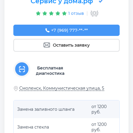
Сервис у дома.рф
1 отзыв
+7 (969) 777-50-55
+7 (969) 777-**-**
Оставить заявку
Бесплатная
диагностика
Смоленск, Коммунистическая улица, 5
от 1200
Замена заливного шланга
руб.
от 1200
Замена стекла
руб.