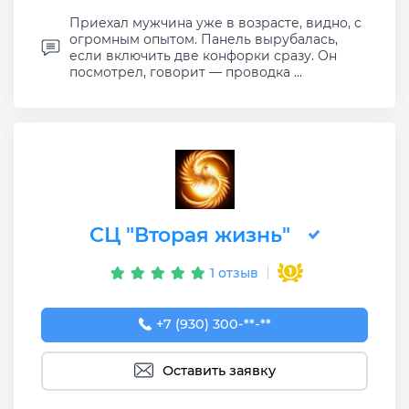
Приехал мужчина уже в возрасте, видно, с
огромным опытом. Панель вырубалась,
если включить две конфорки сразу. Он
посмотрел, говорит — проводка ...
СЦ "Вторая жизнь"
1 отзыв
+7 (930) 300-50-67
+7 (930) 300-**-**
Оставить заявку