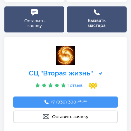
Вызвать
Оставить
мастера
заявку
СЦ "Вторая жизнь"
1 отзыв
+7 (930) 300-50-67
+7 (930) 300-**-**
Оставить заявку