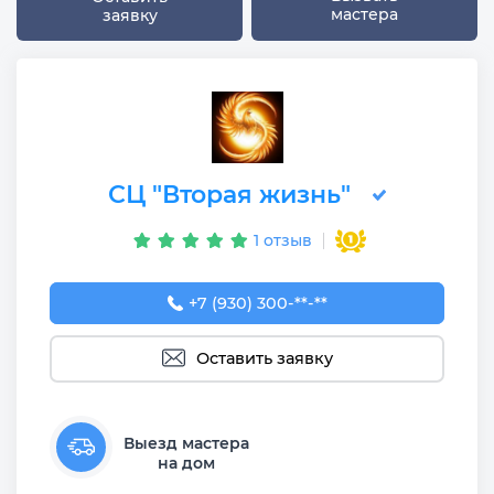
мастера
заявку
СЦ "Вторая жизнь"
1 отзыв
+7 (930) 300-50-67
+7 (930) 300-**-**
Оставить заявку
Выезд мастера
на дом