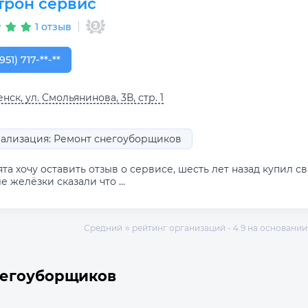
трон сервис
1 отзыв
951) 717-01-74
951) 717-**-**
нск, ул. Смольянинова, 3В, стр. 1
ализация: Ремонт снегоуборщиков
та хочу оставить отзыв о сервисе, шесть лет назад купил св
е желёзки сказали что ...
Средний ⭐ рейтинг организаций - 4.9 на основании 
негоуборщиков