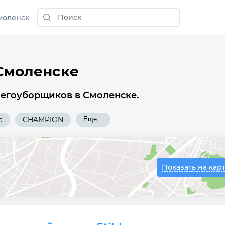
моленск
Смоленске
негоуборщиков в Смоленске.
a
CHAMPION
Еще...
Показать на кар