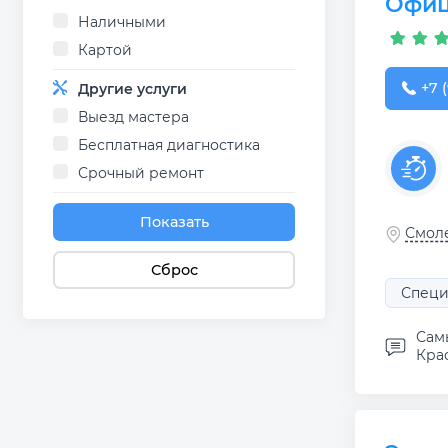
Офиц
Наличными
Картой
+7 (
+7 (
Другие услуги
Выезд мастера
Бесплатная диагностика
Срочный ремонт
Показать
Смоле
Сброс
Специ
Сам
Кра