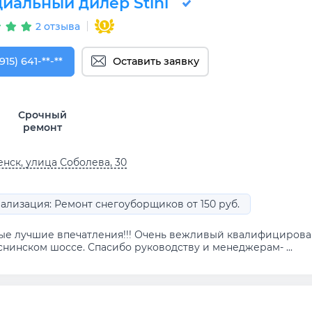
иальный дилер Stihl
2 отзыва
915) 641-74-32
915) 641-**-**
Оставить заявку
Срочный
ремонт
нск, улица Соболева, 30
ализация: Ремонт снегоуборщиков от 150 руб.
ые лучшие впечатления!!! Очень вежливый квалифицирован
снинском шоссе. Спасибо руководству и менеджерам- ...