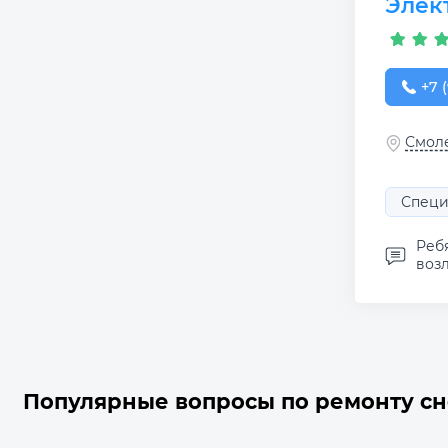
Элек
+7 (
+7 (
Смоле
Специ
Ребя
возл
Популярные вопросы по ремонту с