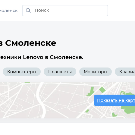
моленск
в Смоленске
ехники Lenovo в Смоленске.
Компьютеры
Планшеты
Мониторы
Клави
Показать на кар