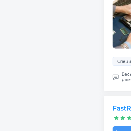
Специ
Вес
ремо
Fast