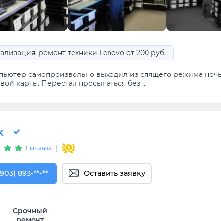
ализация: ремонт техники Lenovo от 200 руб.
пьютер самопроизвольно выходил из спящего режима ноч
вой карты. Перестал просыпаться без ...
x
1 отзыв
903) 893-87-88
(903) 893-**-**
Оставить заявку
Срочный
ремонт