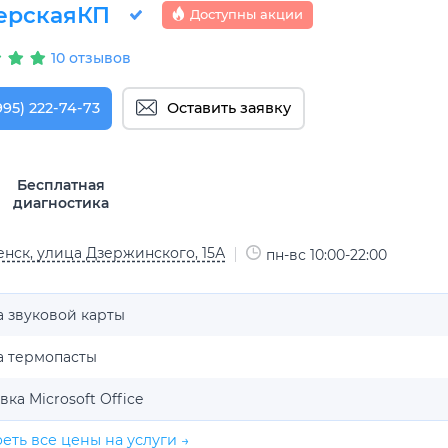
ерскаяКП
Доступны акции
10 отзывов
995) 222-74-73
Оставить заявку
Бесплатная
диагностика
нск, улица Дзержинского, 15А
пн-вс 10:00-22:00
 звуковой карты
а термопасты
вка Microsoft Office
еть все цены на услуги →