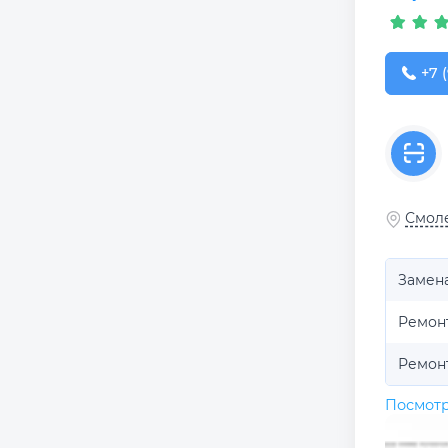
+7 (
+7 (
Смоле
Замен
Ремон
Ремон
Посмотр