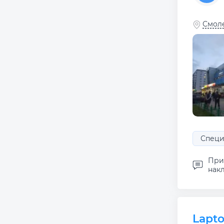
Смоле
Специ
Приш
накл
Lapto