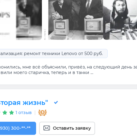
ализация: ремонт техники Lenovo от 500 руб.
вонились, мне всё объяснили, привёз, на следующий день з
или моего старичка, теперь и в танки ...
Вторая жизнь"
1 отзыв
930) 300-50-67
(930) 300-**-**
Оставить заявку