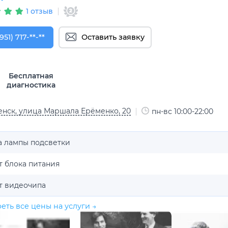
1 отзыв
951) 717-73-37
951) 717-**-**
Оставить заявку
Бесплатная
диагностика
нск, улица Маршала Ерёменко, 20
пн-вс 10:00-22:00
а лампы подсветки
т блока питания
т видеочипа
еть все цены на услуги →