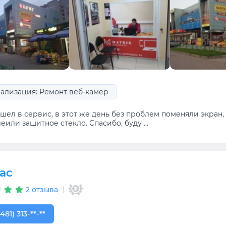
ализация: Ремонт веб-камер
ел в сервис, в этот же день без проблем поменяли экран, 
еили защитное стекло. Спасибо, буду ...
ас
2 отзыва
481) 313-60-55
481) 313-**-**