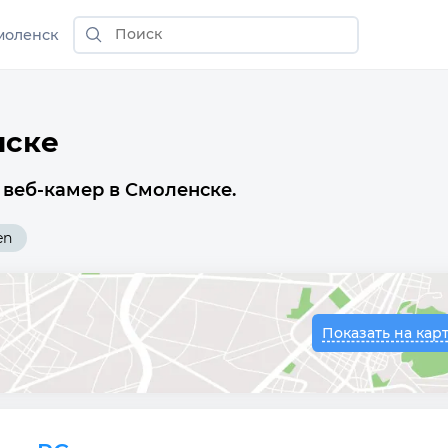
моленск
нске
 веб-камер в Смоленске.
en
Показать на кар