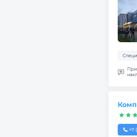
Специ
Приш
накл
Комп
+7 (
+7 (