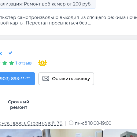
ализация: Ремонт веб-камер от 200 руб.
пьютер самопроизвольно выходил из спящего режима ноч
вой карты. Перестал просыпаться без ...
x
1 отзыв
903) 893-87-88
(903) 893-**-**
Оставить заявку
Срочный
ремонт
нск, просп. Строителей, 7Б
пн-сб 10:00-19:00