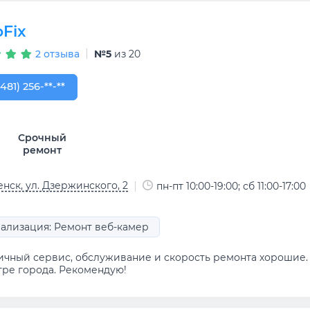
оFix
2 отзыва
№5
из 20
481) 256-89-79
(481) 256-**-**
Срочный
ремонт
нск, ул. Дзержинского, 2
пн-пт 10:00-19:00; сб 11:00-17:00
ализация: Ремонт веб-камер
ичный сервис, обслуживание и скорость ремонта хорошие.
тре города. Рекомендую!