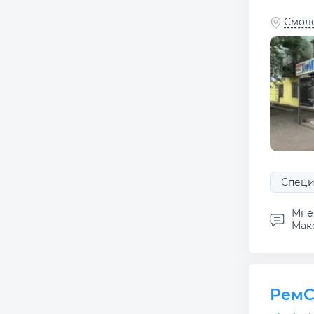
Смоле
Специ
Мне 
Макс
РемС