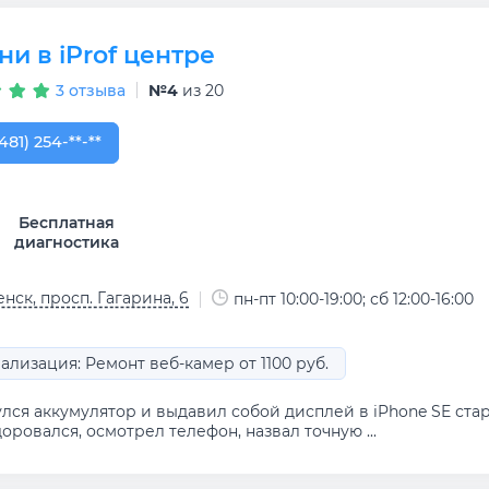
и в iProf центре
3 отзыва
№4
из 20
481) 254-32-55
481) 254-**-**
Бесплатная
диагностика
нск, просп. Гагарина, 6
пн-пт 10:00-19:00; сб 12:00-16:00
ализация: Ремонт веб-камер от 1100 руб.
улся аккумулятор и выдавил собой дисплей в iPhone SE ста
оровался, осмотрел телефон, назвал точную ...