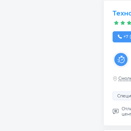
Техн
+7 (
+7 
Смоле
Специ
Отл
цен