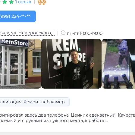
1 отзыв
999) 224-80-04
(999) 224-**-**
нск, ул. Неверовского, 1
пн-пт 10:00-19:00
ализация: Ремонт веб-камер
онтировал здесь два телефона. Ценник адекватный. Качест
яемый и с руками из нужного места, к работе ...