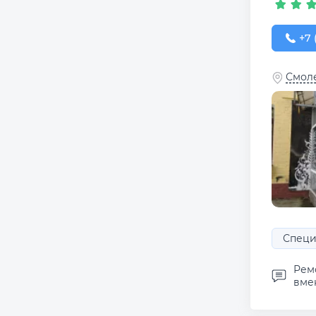
+7 (
+7 
Смоле
Специ
Рем
вмен