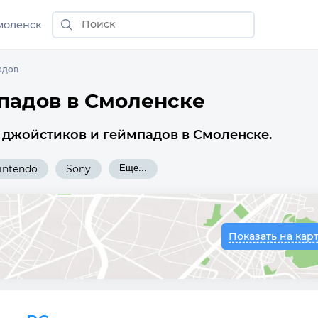
моленск
адов
падов в Смоленске
 джойстиков и геймпадов в Смоленске.
intendo
Sony
Еще...
Показать на кар