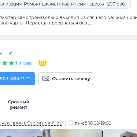
ализация: Ремонт джойстиков и геймпадов от 200 руб.
пьютер самопроизвольно выходил из спящего режима ноч
вой карты. Перестал просыпаться без ...
x
1 отзыв
903) 893-87-88
(903) 893-**-**
Оставить заявку
Срочный
ремонт
нск, просп. Строителей, 7Б
пн-сб 10:00-19:00