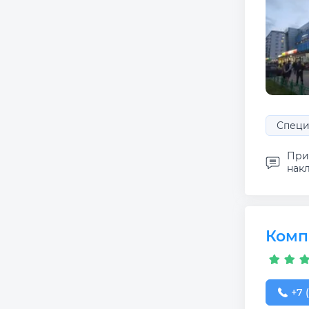
Специ
Приш
накл
Комп
+7 (
+7 (