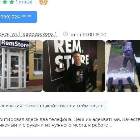
1 отзыв
999) 224-80-04
(999) 224-**-**
нск, ул. Неверовского, 1
пн-пт 10:00-19:00
ализация: Ремонт джойстиков и геймпадов
онтировал здесь два телефона. Ценник адекватный. Качест
яемый и с руками из нужного места, к работе ...