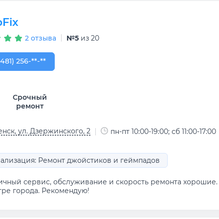
оFix
2 отзыва
№5
из 20
481) 256-89-79
(481) 256-**-**
Срочный
ремонт
нск, ул. Дзержинского, 2
пн-пт 10:00-19:00; сб 11:00-17:00
ализация: Ремонт джойстиков и геймпадов
ичный сервис, обслуживание и скорость ремонта хорошие.
тре города. Рекомендую!