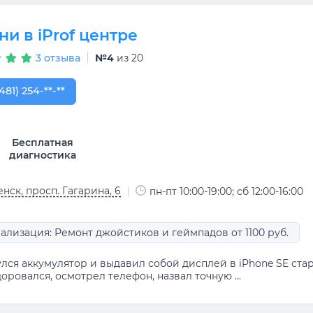
и в iProf центре
3 отзыва
№4
из 20
481) 254-32-55
481) 254-**-**
Бесплатная
диагностика
нск, просп. Гагарина, 6
пн-пт 10:00-19:00; сб 12:00-16:00
ализация: Ремонт джойстиков и геймпадов от 1100 руб.
улся аккумулятор и выдавил собой дисплей в iPhone SE ста
оровался, осмотрел телефон, назвал точную ...