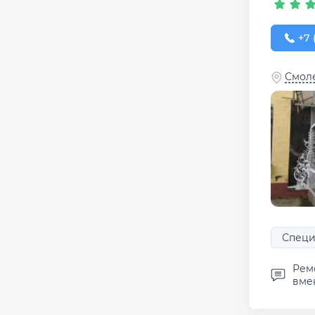
+7 (
+7 
Смоле
Специ
Рем
вмен