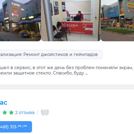
ализация: Ремонт джойстиков и геймпадов
ел в сервис, в этот же день без проблем поменяли экран, 
еили защитное стекло. Спасибо, буду ...
ас
2 отзыва
481) 313-60-55
481) 313-**-**