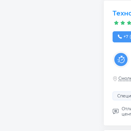
Техн
+7 (
+7 
Смоле
Специ
Отл
цен