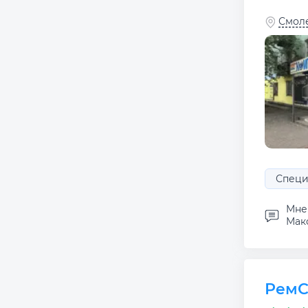
Смоле
Специ
Мне 
Макс
РемС