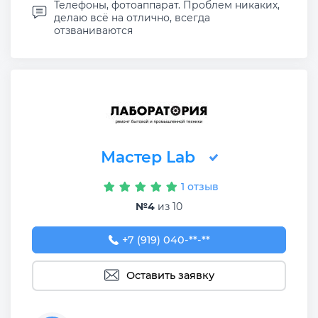
Телефоны, фотоаппарат. Проблем никаких,
делаю всё на отлично, всегда
отзваниваются
Мастер Lab
1 отзыв
№4
из 10
+7 (919) 040-95-58
+7 (919) 040-**-**
Оставить заявку