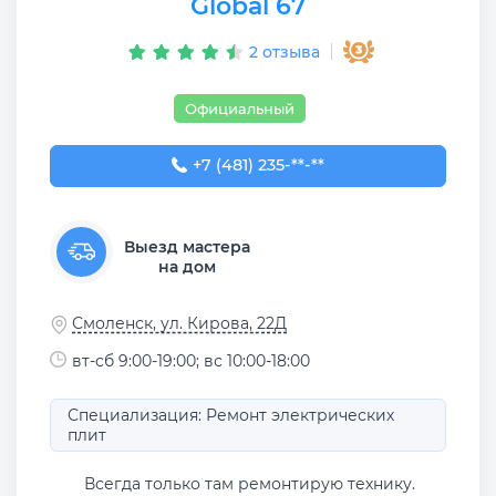
Global 67
2 отзыва
Официальный
+7 (481) 235-68-95
+7 (481) 235-**-**
Выезд мастера
на дом
Смоленск, ул. Кирова, 22Д
вт-сб 9:00-19:00; вс 10:00-18:00
Специализация: Ремонт электрических
плит
Всегда только там ремонтирую технику.