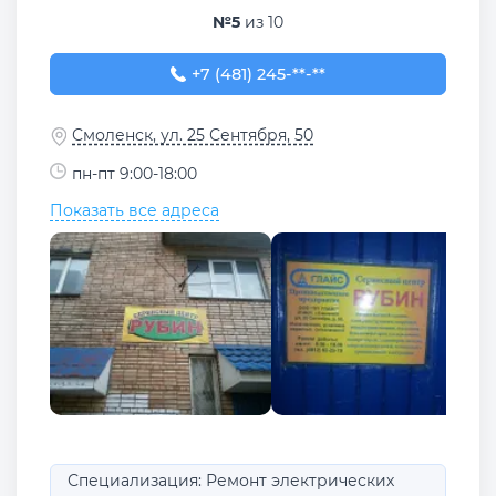
№5
из 10
+7 (481) 245-05-13
+7 (481) 245-**-**
Смоленск, ул. 25 Сентября, 50
пн-пт 9:00-18:00
Показать все адреса
Специализация: Ремонт электрических