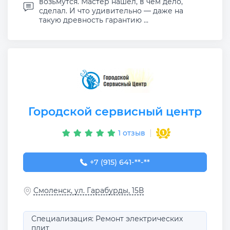
возьмутся. Мастер нашел, в чем дело,
сделал. И что удивительно — даже на
такую древность гарантию ...
Городской сервисный центр
1 отзыв
+7 (915) 641-06-48
+7 (915) 641-**-**
Смоленск, ул. Гарабурды, 15В
Специализация: Ремонт электрических
плит