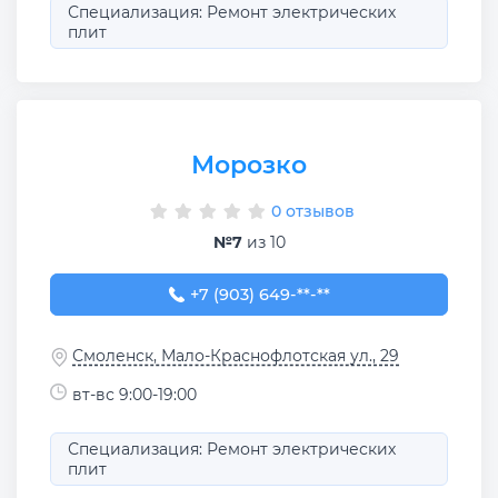
Специализация: Ремонт электрических
плит
Морозко
0 отзывов
№7
из 10
+7 (903) 649-14-90
+7 (903) 649-**-**
Смоленск, Мало-Краснофлотская ул., 29
вт-вс 9:00-19:00
Специализация: Ремонт электрических
плит