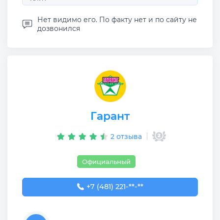
Нет видимо его. По факту нет и по сайту не
дозвонился
Гарант
2 отзыва
Официальный
+7 (481) 221-88-00
+7 (481) 221-**-**