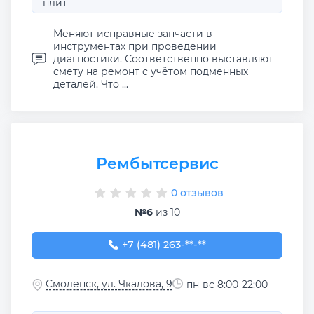
плит
Меняют исправные запчасти в
инструментах при проведении
диагностики. Соответственно выставляют
смету на ремонт с учётом подменных
деталей. Что ...
Рембытсервис
0 отзывов
№6
из 10
+7 (481) 263-02-57
+7 (481) 263-**-**
Смоленск, ул. Чкалова, 9
пн-вс 8:00-22:00