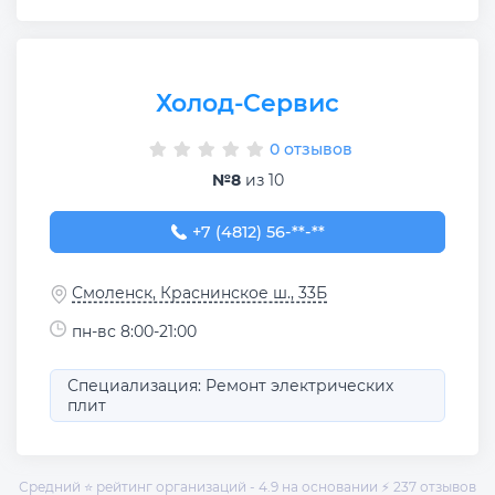
Холод-Сервис
0 отзывов
№8
из 10
+7 (4812) 56-16-51
+7 (4812) 56-**-**
Смоленск, Краснинское ш., 33Б
пн-вс 8:00-21:00
Специализация: Ремонт электрических
плит
Средний ⭐ рейтинг организаций - 4.9 на основании ⚡ 237 отзывов