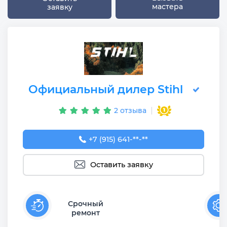
мастера
заявку
Официальный дилер Stihl
2 отзыва
+7 (915) 641-74-32
+7 (915) 641-**-**
Оставить заявку
Срочный
ремонт