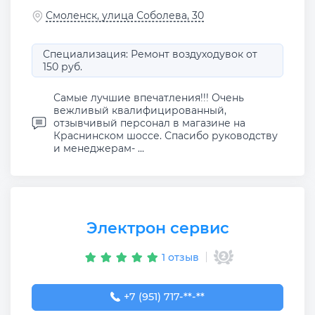
Смоленск, улица Соболева, 30
Специализация: Ремонт воздуходувок от
150 руб.
Самые лучшие впечатления!!! Очень
вежливый квалифицированный,
отзывчивый персонал в магазине на
Краснинском шоссе. Спасибо руководству
и менеджерам- ...
Электрон сервис
1 отзыв
+7 (951) 717-01-74
+7 (951) 717-**-**