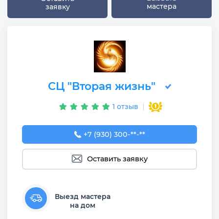
мастера
заявку
СЦ "Вторая жизнь"
1 отзыв
+7 (930) 300-50-67
+7 (930) 300-**-**
Оставить заявку
Выезд мастера
на дом