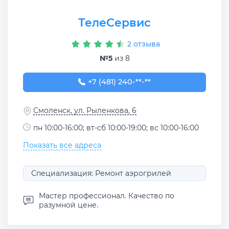
ТелеСервис
2 отзыва
№5
из 8
+7 (481) 240-36-24
+7 (481) 240-**-**
Смоленск, ул. Рыленкова, 6
пн 10:00-16:00; вт-сб 10:00-19:00; вс 10:00-16:00
Показать все адреса
Специализация: Ремонт аэрогрилей
Мастер профессионал. Качество по
разумной цене.