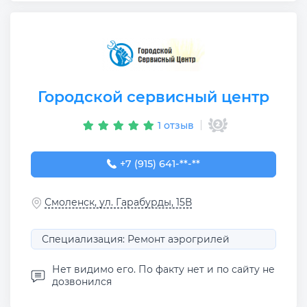
Городской сервисный центр
1 отзыв
+7 (915) 641-06-48
+7 (915) 641-**-**
Смоленск, ул. Гарабурды, 15В
Специализация: Ремонт аэрогрилей
Нет видимо его. По факту нет и по сайту не
дозвонился