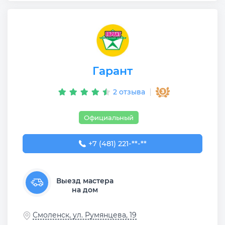
Гарант
2 отзыва
Официальный
+7 (481) 221-88-00
+7 (481) 221-**-**
Выезд мастера
на дом
Смоленск, ул. Румянцева, 19