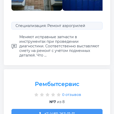
Специализация: Ремонт аэрогрилей
Меняют исправные запчасти в
инструментах при проведении
диагностики. Соответственно выставляют
смету на ремонт с учётом подменных
деталей. Что ...
Рембытсервис
0 отзывов
№7
из 8
+7 (481) 263-02-57
+7 (481) 263-**-**