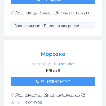
Смоленск, ул. Чкалова, 9
пн-вс 8:00-22:00
Специализация: Ремонт аэрогрилей
Морозко
0 отзывов
№8
из 8
+7 (903) 649-14-90
+7 (903) 649-**-**
Смоленск, Мало-Краснофлотская ул., 29
вт-вс 9:00-19:00