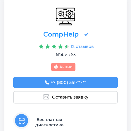
CompHelp
12 отзывов
№4
из 63
Акции
+7 (800) 551-74-09
+7 (800) 551-**-**
Оставить заявку
Бесплатная
диагностика