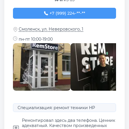
+7 (999) 224-80-04
+7 (999) 224-**-**
Смоленск, ул. Неверовского, 1
пн-пт 10:00-19:00
Специализация: ремонт техники HP
Ремонтировал здесь два телефона. Ценник
адекватный. Качеством произведенных