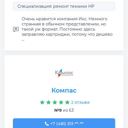
Специализация: ремонт техники HP
Очень нравится компания Икс. Немного
странная в обычном представлении, но
такой уж формат. Постоянно здесь
заправляю картриджи, потому что дешево
...
Компас
2 отзыва
№9
из 63
+7 (481) 313-60-55
+7 (481) 313-**-**