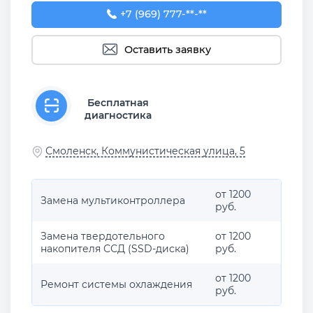
+7 (969) 777-50-55
+7 (969) 777-**-**
Оставить заявку
Бесплатная
диагностика
Смоленск, Коммунистическая улица, 5
от 1200
Замена мультиконтроллера
руб.
Замена твердотельного
от 1200
накопителя ССД (SSD-диска)
руб.
от 1200
Ремонт системы охлаждения
руб.