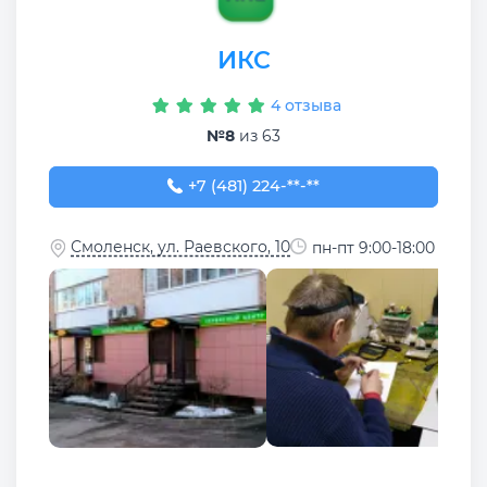
ИКС
4 отзыва
№8
из 63
+7 (481) 224-03-76
+7 (481) 224-**-**
Смоленск, ул. Раевского, 10
пн-пт 9:00-18:00