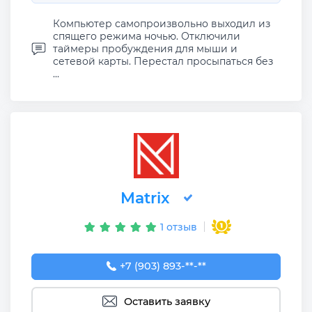
Компьютер самопроизвольно выходил из
спящего режима ночью. Отключили
таймеры пробуждения для мыши и
сетевой карты. Перестал просыпаться без
...
Matrix
1 отзыв
+7 (903) 893-87-88
+7 (903) 893-**-**
Оставить заявку