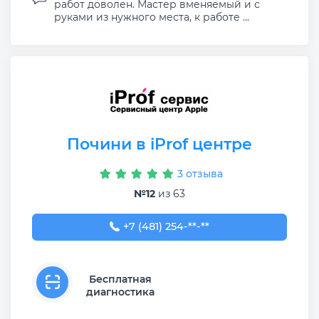
работ доволен. Мастер вменяемый и с
руками из нужного места, к работе ...
Почини в iProf центре
3 отзыва
№12
из 63
+7 (481) 254-32-55
+7 (481) 254-**-**
Бесплатная
диагностика