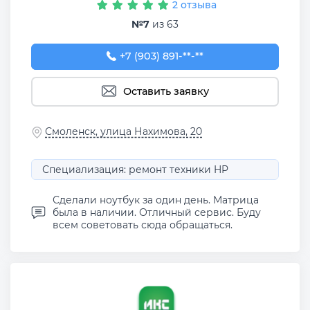
2 отзыва
№7
из 63
+7 (903) 891-75-14
+7 (903) 891-**-**
Оставить заявку
Смоленск, улица Нахимова, 20
Специализация: ремонт техники HP
Сделали ноутбук за один день. Матрица
была в наличии. Отличный сервис. Буду
всем советовать сюда обращаться.