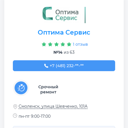
Оптима Сервис
1 отзыв
№14
из 63
+7 (481) 232-87-07
+7 (481) 232-**-**
Срочный
ремонт
Смоленск, улица Шевченко, 101А
пн-пт 9:00-17:00