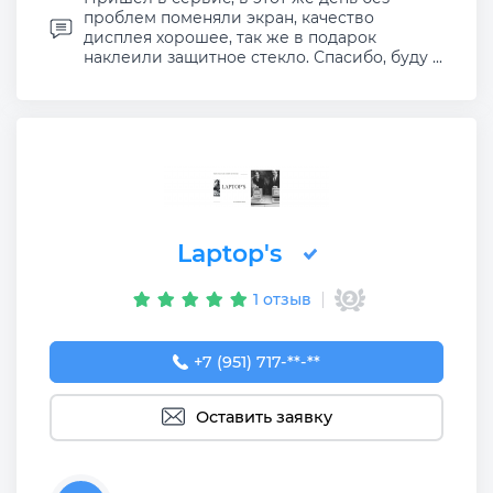
проблем поменяли экран, качество
дисплея хорошее, так же в подарок
наклеили защитное стекло. Спасибо, буду ...
Laptop's
1 отзыв
+7 (951) 717-73-37
+7 (951) 717-**-**
Оставить заявку