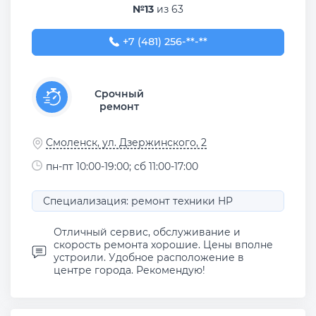
№13
из 63
+7 (481) 256-89-79
+7 (481) 256-**-**
Срочный
ремонт
Смоленск, ул. Дзержинского, 2
пн-пт 10:00-19:00; сб 11:00-17:00
Специализация: ремонт техники HP
Отличный сервис, обслуживание и
скорость ремонта хорошие. Цены вполне
устроили. Удобное расположение в
центре города. Рекомендую!