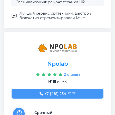
Специализация: ремонт техники HP
Лучший сервис оргтехники. Быстро и
бюджетно отремонтировали МФУ
Npolab
2 отзыва
№15
из 63
+7 (481) 254-21-31
+7 (481) 254-**-**
Срочный