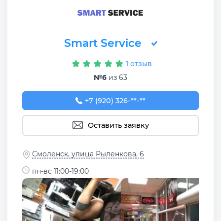
Smart Service
1 отзыв
№6
из 63
+7 (920) 326-83-99
+7 (920) 326-**-**
Оставить заявку
Смоленск, улица Рыленкова, 6
пн-вс 11:00-19:00