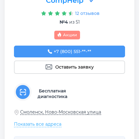
CompHelp
12 отзывов
№4
из 51
Акции
+7 (800) 551-74-09
+7 (800) 551-**-**
Оставить заявку
Бесплатная
диагностика
Смоленск, Ново-Московская улица
Показать все адреса