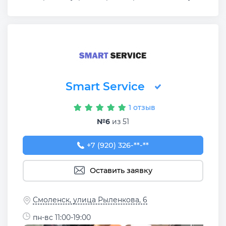
Smart Service
1 отзыв
№6
из 51
+7 (920) 326-83-99
+7 (920) 326-**-**
Оставить заявку
Смоленск, улица Рыленкова, 6
пн-вс 11:00-19:00