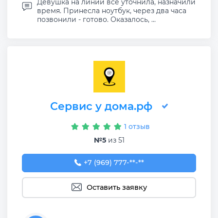
Девушка на линии все уточнила, назначили
время. Принесла ноутбук, через два часа
позвонили - готово. Оказалось, ...
Сервис у дома.рф
1 отзыв
№5
из 51
+7 (969) 777-50-55
+7 (969) 777-**-**
Оставить заявку