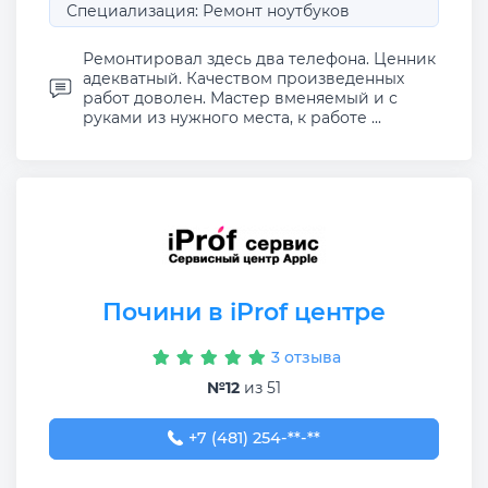
Специализация: Ремонт ноутбуков
Ремонтировал здесь два телефона. Ценник
адекватный. Качеством произведенных
работ доволен. Мастер вменяемый и с
руками из нужного места, к работе ...
Почини в iProf центре
3 отзыва
№12
из 51
+7 (481) 254-32-55
+7 (481) 254-**-**