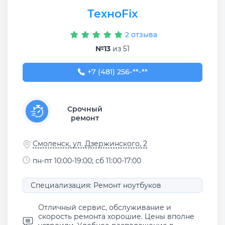
ТехноFix
2 отзыва
№13
из 51
+7 (481) 256-89-79
+7 (481) 256-**-**
Срочный
ремонт
Смоленск, ул. Дзержинского, 2
пн-пт 10:00-19:00; сб 11:00-17:00
Специализация: Ремонт ноутбуков
Отличный сервис, обслуживание и
скорость ремонта хорошие. Цены вполне