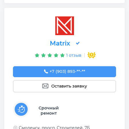
Matrix
1 отзыв
+7 (903) 893-87-88
+7 (903) 893-**-**
Оставить заявку
Срочный
ремонт
Смоленск, просп. Строителей, 7Б