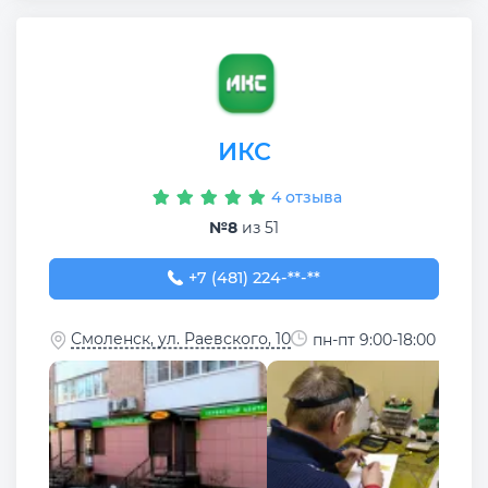
ИКС
4 отзыва
№8
из 51
+7 (481) 224-03-76
+7 (481) 224-**-**
Смоленск, ул. Раевского, 10
пн-пт 9:00-18:00