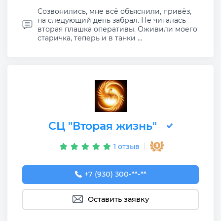
Созвонились, мне всё объяснили, привёз,
на следующий день забрал. Не читалась
вторая плашка оперативы. Оживили моего
старичка, теперь и в танки ...
СЦ "Вторая жизнь"
1 отзыв
+7 (930) 300-50-67
+7 (930) 300-**-**
Оставить заявку