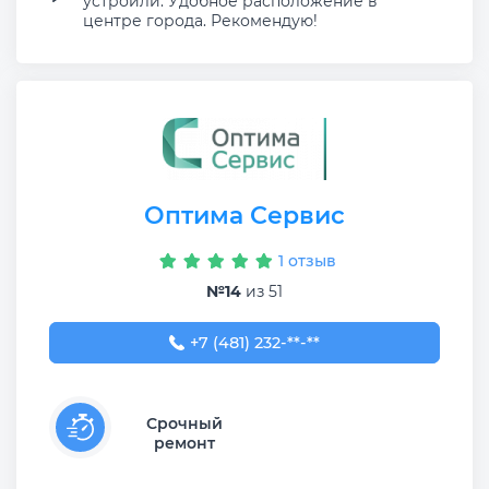
устроили. Удобное расположение в
центре города. Рекомендую!
Оптима Сервис
1 отзыв
№14
из 51
+7 (481) 232-87-07
+7 (481) 232-**-**
Срочный
ремонт