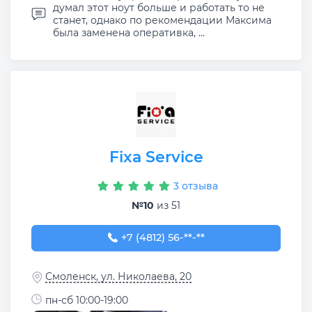
думал этот ноут больше и работать то не
станет, однако по рекомендации Максима
была заменена оперативка, ...
Fixa Service
3 отзыва
№10
из 51
+7 (4812) 56-52-73
+7 (4812) 56-**-**
Смоленск, ул. Николаева, 20
пн-сб 10:00-19:00