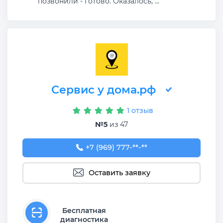
позвонили - готово. Оказалось, ...
Сервис у дома.рф
1 отзыв
№5
из 47
+7 (969) 777-50-55
+7 (969) 777-**-**
Оставить заявку
Бесплатная
диагностика