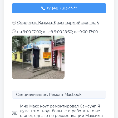
+7 (481) 313-60-55
+7 (481) 313-**-**
Смоленск, Вязьма, Красноармейское ш., 5
пн 9:00-17:00; вт-сб 9:00-18:30; вс 9:00-17:00
Специализация: Ремонт Macbook
Мне Макс ноут ремонтировал Самсунг. Я
думал этот ноут больше и работать то не
станет, однако по рекомендации Максима