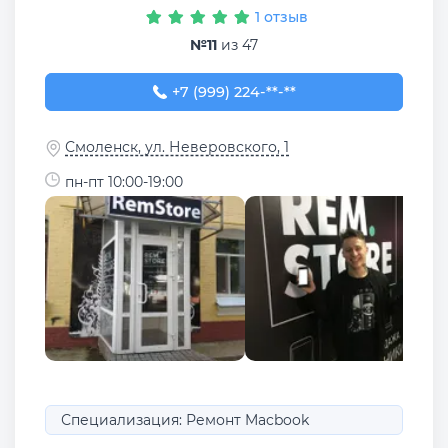
1 отзыв
№11
из 47
+7 (999) 224-80-04
+7 (999) 224-**-**
Смоленск, ул. Неверовского, 1
пн-пт 10:00-19:00
Специализация: Ремонт Macbook