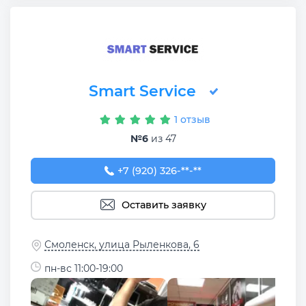
Smart Service
1 отзыв
№6
из 47
+7 (920) 326-83-99
+7 (920) 326-**-**
Оставить заявку
Смоленск, улица Рыленкова, 6
пн-вс 11:00-19:00