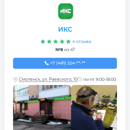
ИКС
4 отзыва
№8
из 47
+7 (481) 224-03-76
+7 (481) 224-**-**
Смоленск, ул. Раевского, 10
пн-пт 9:00-18:00