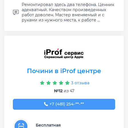
Ремонтировал здесь два телефона. Ценник
адекватный. Качеством произведенных
работ доволен. Мастер вменяемый и с
руками из нужного места, к работе ...
Почини в iProf центре
3 отзыва
№12
из 47
+7 (481) 254-32-55
+7 (481) 254-**-**
Бесплатная