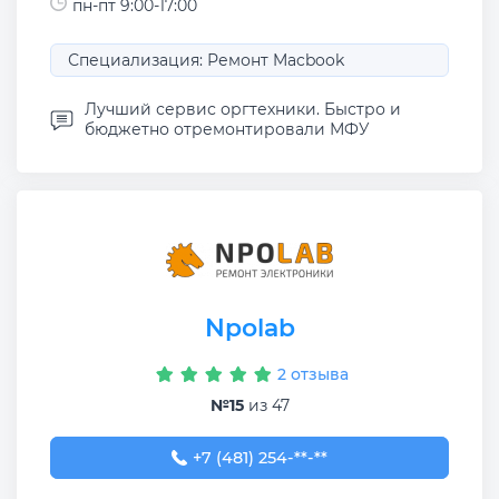
пн-пт 9:00-17:00
Специализация: Ремонт Macbook
Лучший сервис оргтехники. Быстро и
бюджетно отремонтировали МФУ
Npolab
2 отзыва
№15
из 47
+7 (481) 254-21-31
+7 (481) 254-**-**