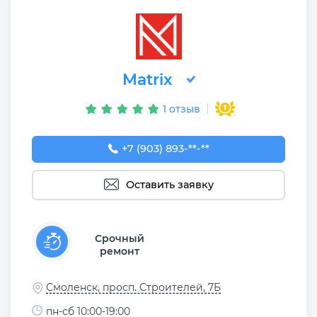
Matrix
1 отзыв
+7 (903) 893-87-88
+7 (903) 893-**-**
Оставить заявку
Срочный
ремонт
Смоленск, просп. Строителей, 7Б
пн-сб 10:00-19:00