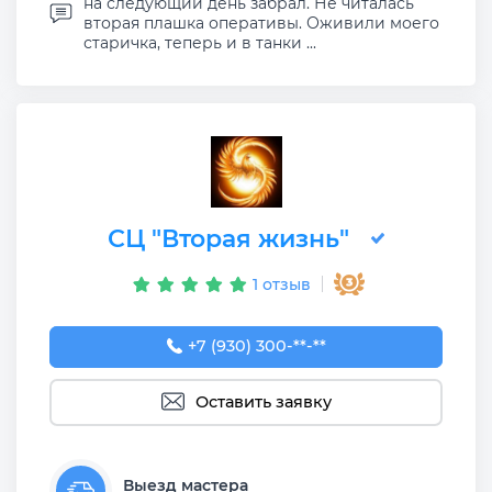
на следующий день забрал. Не читалась
вторая плашка оперативы. Оживили моего
старичка, теперь и в танки ...
СЦ "Вторая жизнь"
1 отзыв
+7 (930) 300-50-67
+7 (930) 300-**-**
Оставить заявку
Выезд мастера