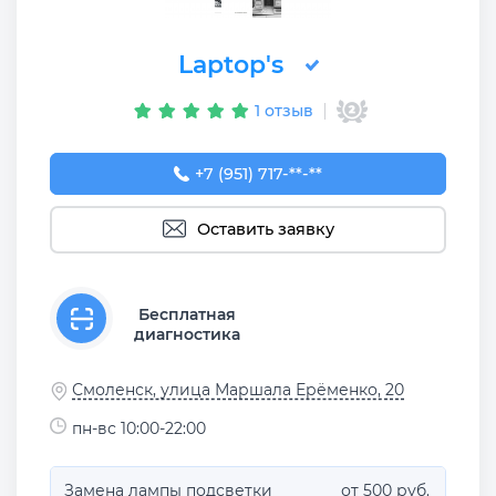
Laptop's
1 отзыв
+7 (951) 717-73-37
+7 (951) 717-**-**
Оставить заявку
Бесплатная
диагностика
Смоленск, улица Маршала Ерёменко, 20
пн-вс 10:00-22:00
Замена лампы подсветки
от 500 руб.