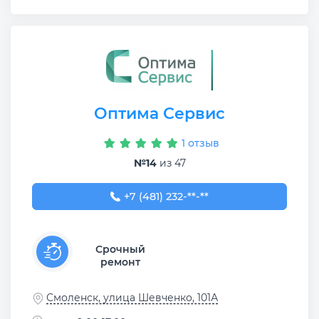
Оптима Сервис
1 отзыв
№14
из 47
+7 (481) 232-87-07
+7 (481) 232-**-**
Срочный
ремонт
Смоленск, улица Шевченко, 101А