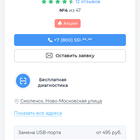
12 отзывов
№4
из 47
Акции
+7 (800) 551-74-09
+7 (800) 551-**-**
Оставить заявку
Бесплатная
диагностика
Смоленск, Ново-Московская улица
Показать все адреса
Замена USB-порта
от 495 руб.