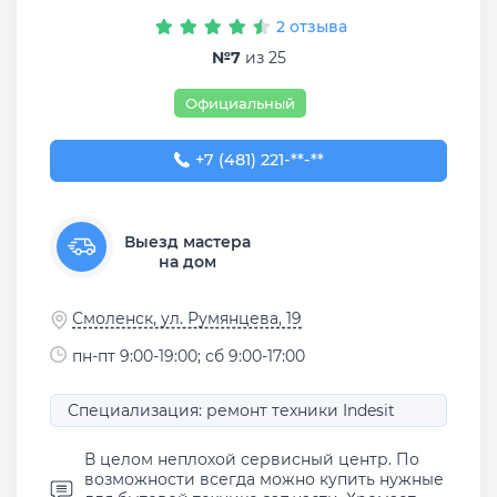
2 отзыва
№7
из 25
Официальный
+7 (481) 221-88-00
+7 (481) 221-**-**
Выезд мастера
на дом
Смоленск, ул. Румянцева, 19
пн-пт 9:00-19:00; сб 9:00-17:00
Специализация: ремонт техники Indesit
В целом неплохой сервисный центр. По
возможности всегда можно купить нужные