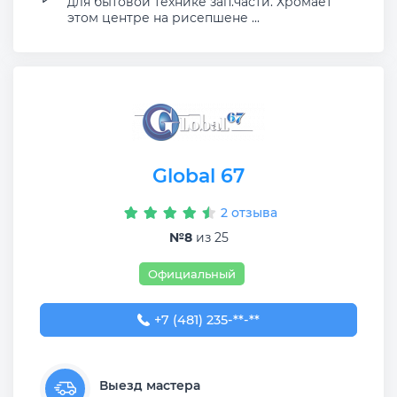
для бытовой технике зап.части. Хромает
этом центре на рисепшене ...
Global 67
2 отзыва
№8
из 25
Официальный
+7 (481) 235-68-95
+7 (481) 235-**-**
Выезд мастера