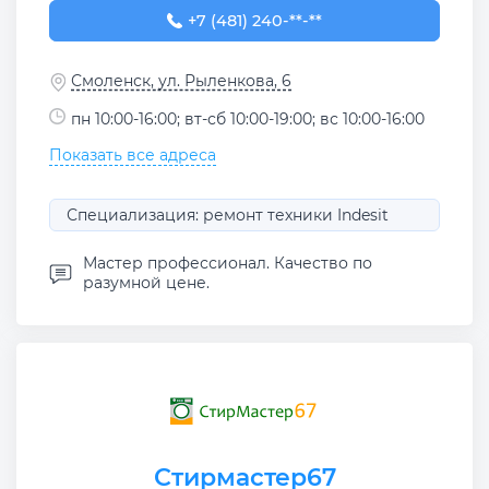
+7 (481) 240-36-24
+7 (481) 240-**-**
Смоленск, ул. Рыленкова, 6
пн 10:00-16:00; вт-сб 10:00-19:00; вс 10:00-16:00
Показать все адреса
Специализация: ремонт техники Indesit
Мастер профессионал. Качество по
разумной цене.
Стирмастер67