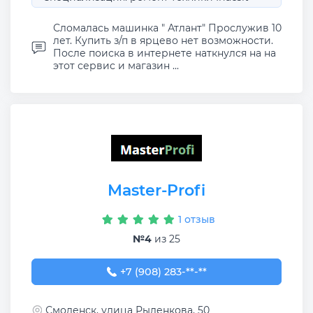
Сломалась машинка " Атлант" Прослужив 10
лет. Купить з/п в ярцево нет возможности.
После поиска в интернете наткнулся на на
этот сервис и магазин ...
Master-Profi
1 отзыв
№4
из 25
+7 (908) 283-59-70
+7 (908) 283-**-**
Смоленск, улица Рыленкова, 50