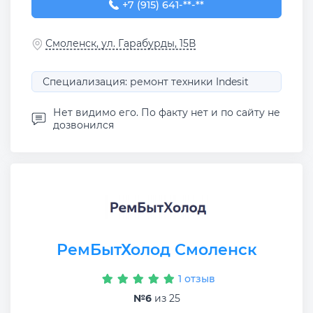
+7 (915) 641-06-48
+7 (915) 641-**-**
Смоленск, ул. Гарабурды, 15В
Специализация: ремонт техники Indesit
Нет видимо его. По факту нет и по сайту не
дозвонился
РемБытХолод Смоленск
1 отзыв
№6
из 25