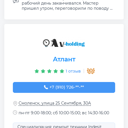
рабочий день заканчивался. Мастер
пришел утром, переговорили по поводу ...
Атлант
1 отзыв
+7 (910) 726-71-10
+7 (910) 726-**-**
Смоленск, улица 25 Сентября, 30А
пн-пт 9:00-18:00; сб 10:00-15:00; вс 14:30-16:00
Специализация: ремонт техники Indesit