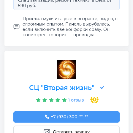
Специализация: ремонт техники Indesit от
590 руб.
Приехал мужчина уже в возрасте, видно, с
огромным опытом. Панель вырубалась,
если включить две конфорки сразу. Он
посмотрел, говорит — проводка ...
СЦ "Вторая жизнь"
1 отзыв
+7 (930) 300-50-67
+7 (930) 300-**-**
Оставить заявку