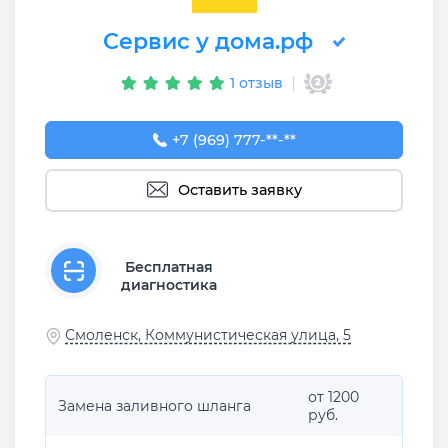
Сервис у дома.рф
1 отзыв
+7 (969) 777-50-55
+7 (969) 777-**-**
Оставить заявку
Бесплатная
диагностика
Смоленск, Коммунистическая улица, 5
от 1200
Замена заливного шланга
руб.