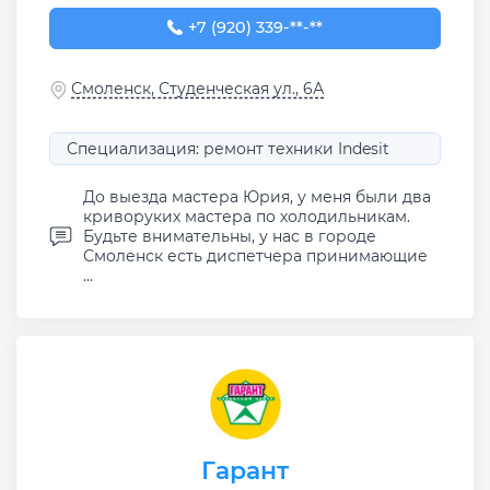
+7 (920) 339-02-77
+7 (920) 339-**-**
Смоленск, Студенческая ул., 6А
Специализация: ремонт техники Indesit
До выезда мастера Юрия, у меня были два
криворуких мастера по холодильникам.
Будьте внимательны, у нас в городе
Смоленск есть диспетчера принимающие
...
Гарант