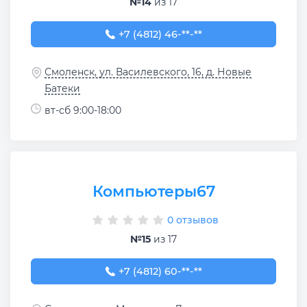
№14
из 17
+7 (4812) 46-05-44
+7 (4812) 46-**-**
Смоленск, ул. Василевского, 16, д. Новые
Батеки
вт-сб 9:00-18:00
Компьютеры67
0 отзывов
№15
из 17
+7 (4812) 60-88-60
+7 (4812) 60-**-**