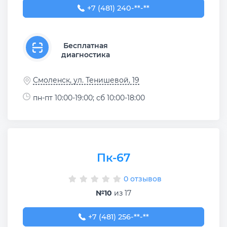
+7 (481) 240-36-00
+7 (481) 240-**-**
Бесплатная
диагностика
Смоленск, ул. Тенишевой, 19
пн-пт 10:00-19:00; сб 10:00-18:00
Пк-67
0 отзывов
№10
из 17
+7 (481) 256-13-66
+7 (481) 256-**-**