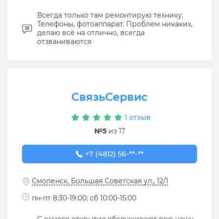
Всегда только там ремонтирую технику.
Телефоны, фотоаппарат. Проблем никаких,
делаю всё на отлично, всегда
отзваниваются
СвязьСервис
1 отзыв
№5
из 17
+7 (4812) 56-08-20
+7 (4812) 56-**-**
Смоленск, Большая Советская ул., 12/1
пн-пт 8:30-19:00; сб 10:00-15:00