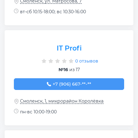
Смоленск, ул. Матросова, 7
вт-сб 10:15-18:00; вс 10:30-16:00
IT Profi
0 отзывов
№16
из 17
+7 (906) 667-99-60
+7 (906) 667-**-**
Смоленск, 1, микрорайон Королёвка
пн-вс 10:00-19:00