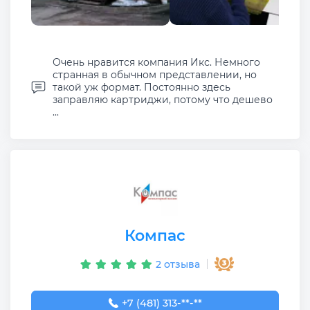
Очень нравится компания Икс. Немного
странная в обычном представлении, но
такой уж формат. Постоянно здесь
заправляю картриджи, потому что дешево
...
Компас
2 отзыва
+7 (481) 313-60-55
+7 (481) 313-**-**