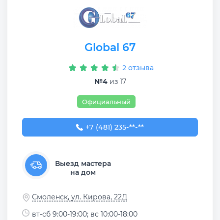
Global 67
2 отзыва
№4
из 17
Официальный
+7 (481) 235-68-95
+7 (481) 235-**-**
Выезд мастера
на дом
Смоленск, ул. Кирова, 22Д
вт-сб 9:00-19:00; вс 10:00-18:00