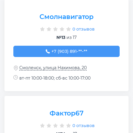
Смолнавигатор
0 отзывов
№13
из 17
+7 (903) 891-75-14
+7 (903) 891-**-**
Смоленск, улица Нахимова, 20
вт-пт 10:00-18:00; сб-вс 10:00-17:00
Фактор67
0 отзывов