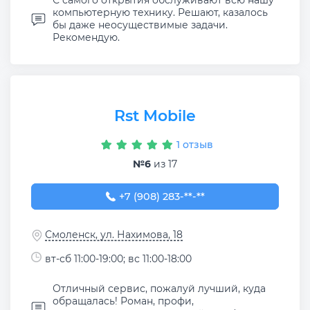
С самого открытия обслуживают всю нашу
компьютерную технику. Решают, казалось
бы даже неосуществимые задачи.
Рекомендую.
Rst Mobile
1 отзыв
№6
из 17
+7 (908) 283-64-77
+7 (908) 283-**-**
Смоленск, ул. Нахимова, 18
вт-сб 11:00-19:00; вс 11:00-18:00
Отличный сервис, пожалуй лучший, куда
обращалась! Роман, профи,