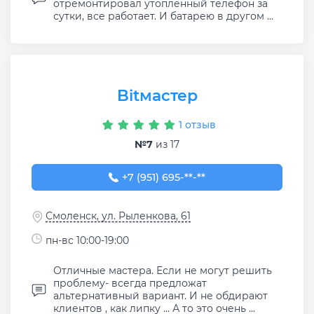
отремонтировал утопленный телефон за
сутки, все работает. И батарею в другом ...
Bitмастер
1 отзыв
№7
из 17
+7 (951) 695-45-69
+7 (951) 695-**-**
Смоленск, ул. Рыленкова, 61
пн-вс 10:00-19:00
Отличные мастера. Если не могут решить
проблему- всегда предложат
альтернативный вариант. И не обдирают
клиентов , как липку ... А то это очень ...