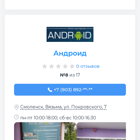
Андроид
0 отзывов
№8
из 17
+7 (903) 892-46-12
+7 (903) 892-**-**
Смоленск, Вязьма, ул. Покровского, 7
пн-пт 10:00-18:00; сб-вс 10:00-16:30