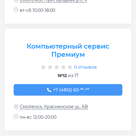
вт-сб 10:00-18:00
Компьютерный сервис
Премиум
0 отзывов
№12
из 17
+7 (4812) 63-25-66
+7 (4812) 63-**-**
Смоленск, Краснинское ш., 6В
пн-вс 12:00-20:00