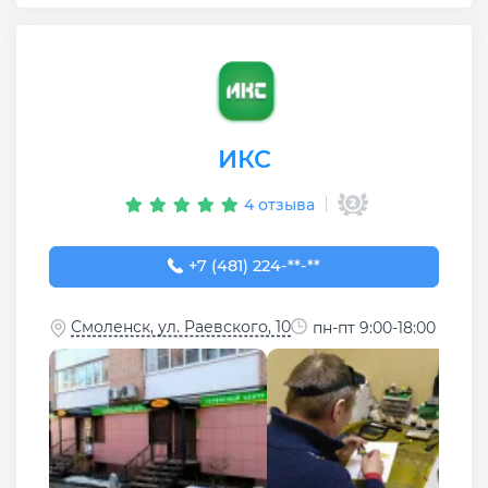
ИКС
4 отзыва
+7 (481) 224-03-76
+7 (481) 224-**-**
Смоленск, ул. Раевского, 10
пн-пт 9:00-18:00