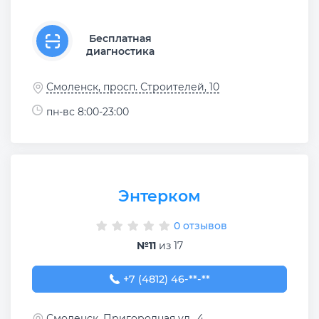
Бесплатная
диагностика
Смоленск, просп. Строителей, 10
пн-вс 8:00-23:00
Энтерком
0 отзывов
№11
из 17
+7 (4812) 46-04-63
+7 (4812) 46-**-**
Смоленск, Пригородная ул., 4