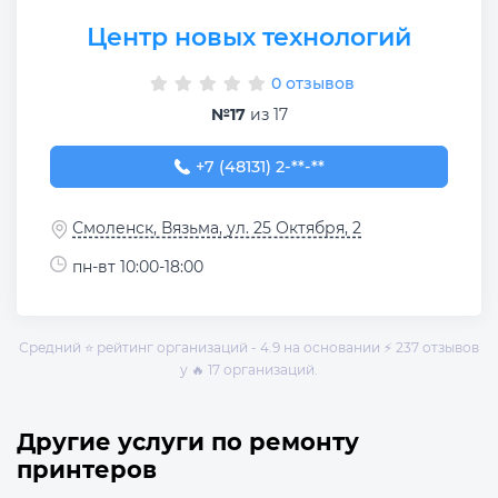
Центр новых технологий
0 отзывов
№17
из 17
+7 (48131) 2-49-99
+7 (48131) 2-**-**
Смоленск, Вязьма, ул. 25 Октября, 2
пн-вт 10:00-18:00
Средний ⭐ рейтинг организаций - 4.9 на основании ⚡ 237 отзывов
у 🔥 17 организаций.
Другие услуги по ремонту
принтеров